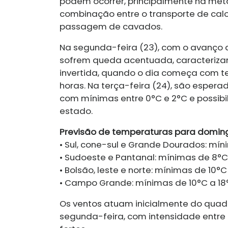
podem ocorrer, principalmente na meta
combinação entre o transporte de calo
passagem de cavados.
Na segunda-feira (23), com o avanço 
sofrem queda acentuada, caracteriz
invertida, quando o dia começa com te
horas. Na terça-feira (24), são esper
com mínimas entre 0°C e 2°C e possibi
estado.
Previsão de temperaturas para doming
• Sul, cone-sul e Grande Dourados: mí
• Sudoeste e Pantanal: mínimas de 8°C
• Bolsão, leste e norte: mínimas de 10°
• Campo Grande: mínimas de 10°C a 18
Os ventos atuam inicialmente do quad
segunda-feira, com intensidade entre