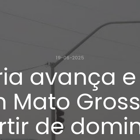
19-06-2025
fria avança 
 Mato Grosso
rtir de domi