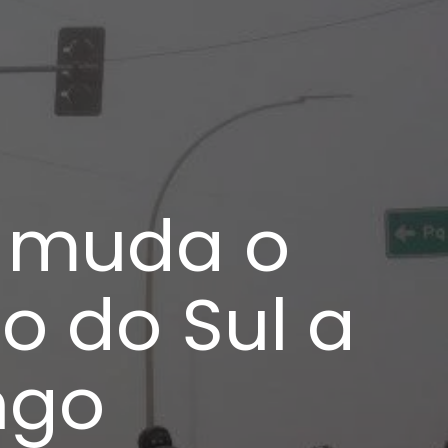
e muda o
 do Sul a
ngo