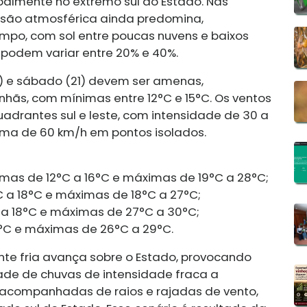
palmente no extremo sul do Estado. Nas
essão atmosférica ainda predomina,
empo, com sol entre poucas nuvens e baixos
 podem variar entre 20% e 40%.
9) e sábado (21) devem ser amenas,
ãs, com mínimas entre 12°C e 15°C. Os ventos
uadrantes sul e leste, com intensidade de 30 a
ima de 60 km/h em pontos isolados.
nimas de 12°C a 16°C e máximas de 19°C a 28°C;
C a 18°C e máximas de 18°C a 27°C;
°C a 18°C e máximas de 27°C a 30°C;
°C e máximas de 26°C a 29°C.
ente fria avança sobre o Estado, provocando
ade de chuvas de intensidade fraca a
acompanhadas de raios e rajadas de vento,