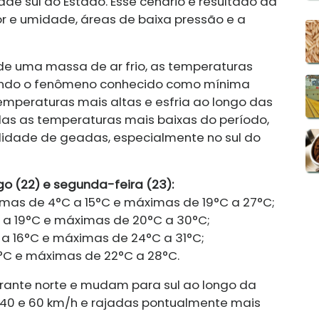
de sul do Estado. Esse cenário é resultado da
r e umidade, áreas de baixa pressão e a
de uma massa de ar frio, as temperaturas
ando o fenômeno conhecido como mínima
mperaturas mais altas e esfria ao longo das
adas as temperaturas mais baixas do período,
lidade de geadas, especialmente no sul do
o (22) e segunda-feira (23):
nimas de 4°C a 15°C e máximas de 19°C a 27°C;
 a 19°C e máximas de 20°C a 30°C;
C a 16°C e máximas de 24°C a 31°C;
°C e máximas de 22°C a 28°C.
rante norte e mudam para sul ao longo da
 40 e 60 km/h e rajadas pontualmente mais