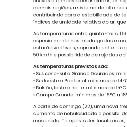
chuvas e tempestades isoladas, princi
demais regiões, o sistema de alta pr
contribuindo para a estabilidade do t
índices de umidade relativa do ar, que
As temperaturas entre quinta-feira (1
especialmente nas madrugadas e manh
estarão variáveis, soprando entre os q
50 km/h e possibilidade de rajadas ac
As temperaturas previstas são:
• Sul, cone-sul e Grande Dourados: mí
• Sudoeste e Pantanal: mínimas de 14°
• Bolsão, leste e norte: mínimas de 15
• Campo Grande: mínimas de 16°C a 18
A partir de domingo (22), uma nova fr
aumento de nebulosidade e possibilid
moderada. Tempestades localizadas, 