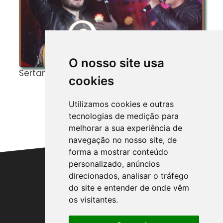
O nosso site usa
Sertanejos de Verdade!
C
cookies
F
G
Utilizamos cookies e outras
A
tecnologias de medição para
melhorar a sua experiência de
navegação no nosso site, de
forma a mostrar conteúdo
personalizado, anúncios
direcionados, analisar o tráfego
do site e entender de onde vêm
Entre em Contato:
os visitantes.
AGROCAMPOINFORMATIVO@GMAIL.COM