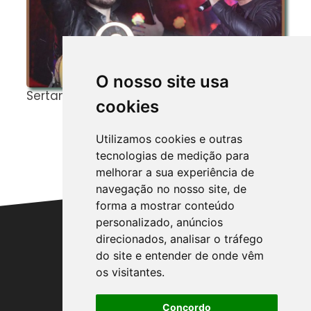
O nosso site usa
Sertanejos de Verdade!
C
cookies
F
G
Utilizamos cookies e outras
A
tecnologias de medição para
melhorar a sua experiência de
navegação no nosso site, de
forma a mostrar conteúdo
personalizado, anúncios
direcionados, analisar o tráfego
do site e entender de onde vêm
Entre em Contato:
os visitantes.
AGROCAMPOINFORMATIVO@GMAIL.COM
Concordo