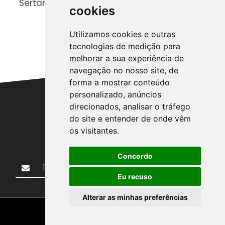
Sertanejos de Verdade!
C
cookies
F
G
Utilizamos cookies e outras
A
tecnologias de medição para
melhorar a sua experiência de
navegação no nosso site, de
forma a mostrar conteúdo
personalizado, anúncios
direcionados, analisar o tráfego
do site e entender de onde vêm
Entre em Contato:
os visitantes.
AGROCAMPOINFORMATIVO@GMAIL.COM
Concordo
Inscrever
Eu recuso
Alterar as minhas preferências
Desenvolvido por